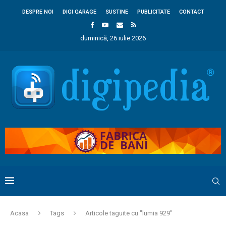
DESPRE NOI
DIGI GARAGE
SUSTINE
PUBLICITATE
CONTACT
duminică, 26 iulie 2026
Acasa
Tags
Articole taguite cu "lumia 929"