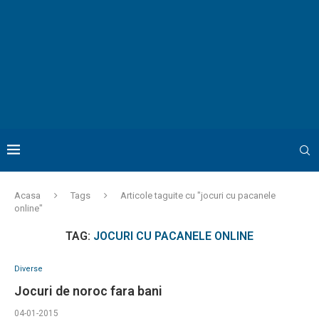
Acasa
Tags
Articole taguite cu "jocuri cu pacanele
online"
TAG:
JOCURI CU PACANELE ONLINE
Diverse
Jocuri de noroc fara bani
04-01-2015