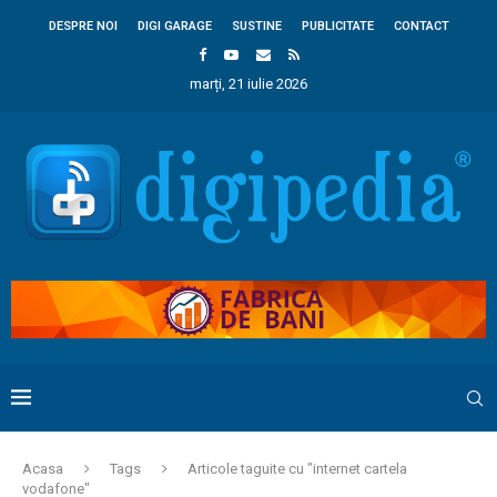
DESPRE NOI
DIGI GARAGE
SUSTINE
PUBLICITATE
CONTACT
marți, 21 iulie 2026
Acasa
Tags
Articole taguite cu "internet cartela
vodafone"