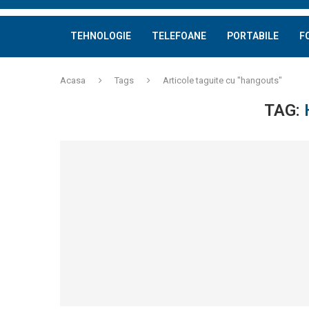
TEHNOLOGIE
TELEFOANE
PORTABILE
F
Acasa
Tags
Articole taguite cu "hangouts"
TAG: