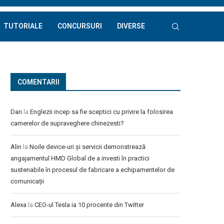
TUTORIALE
CONCURSURI
DIVERSE
COMENTARII
Dan
la
Englezii incep sa fie sceptici cu privire la folosirea
camerelor de supraveghere chinezesti?
Alin
la
Noile device-uri și servicii demonstrează
angajamentul HMD Global de a investi în practici
sustenabile în procesul de fabricare a echipamentelor de
comunicații
Alexa
la
CEO-ul Tesla ia 10 procente din Twitter