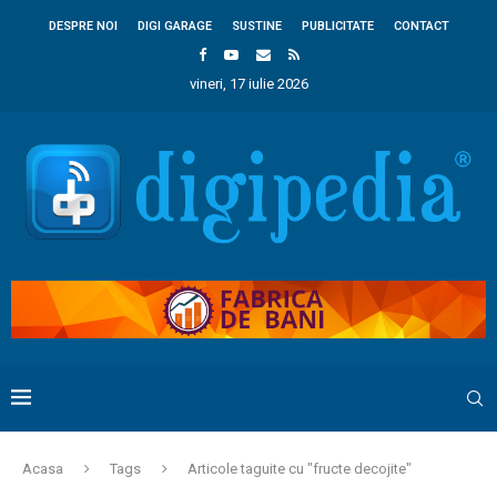
DESPRE NOI
DIGI GARAGE
SUSTINE
PUBLICITATE
CONTACT
vineri, 17 iulie 2026
Acasa
Tags
Articole taguite cu "fructe decojite"