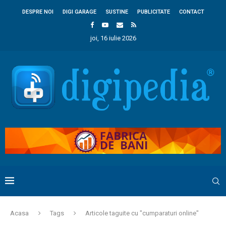
DESPRE NOI
DIGI GARAGE
SUSTINE
PUBLICITATE
CONTACT
joi, 16 iulie 2026
Acasa
Tags
Articole taguite cu "cumparaturi online"