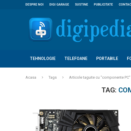
DESPRE NOI
DIGI GARAGE
SUSTINE
PUBLICITATE
CONTA
TEHNOLOGIE
TELEFOANE
PORTABILE
F
Acasa
Tags
Articole taguite cu "componente PC"
TAG:
CO