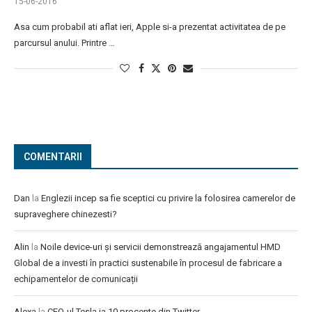
15-06-2016
Asa cum probabil ati aflat ieri, Apple si-a prezentat activitatea de pe
parcursul anului. Printre …
COMENTARII
Dan
la
Englezii incep sa fie sceptici cu privire la folosirea camerelor de
supraveghere chinezesti?
Alin
la
Noile device-uri și servicii demonstrează angajamentul HMD
Global de a investi în practici sustenabile în procesul de fabricare a
echipamentelor de comunicații
Alexa
la
CEO-ul Tesla ia 10 procente din Twitter