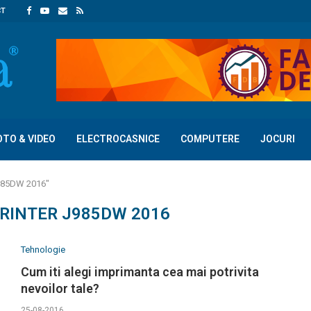
CT
OTO & VIDEO
ELECTROCASNICE
COMPUTERE
JOCURI
 J985DW 2016"
RINTER J985DW 2016
Tehnologie
Cum iti alegi imprimanta cea mai potrivita
nevoilor tale?
25-08-2016