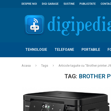
DESPRE NOI
DIGI GARAGE
SUSTINE
PUBLICITATE
CONTA
TEHNOLOGIE
TELEFOANE
PORTABILE
F
Acasa
Tags
Articole taguite cu "Brother printer
TAG:
BROTHER P