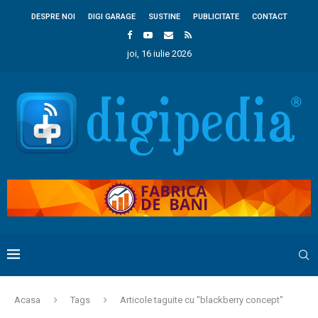
DESPRE NOI
DIGI GARAGE
SUSTINE
PUBLICITATE
CONTACT
joi, 16 iulie 2026
Acasa
Tags
Articole taguite cu "blackberry concept"