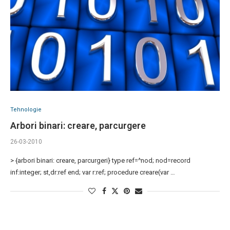
Tehnologie
Arbori binari: creare, parcurgere
26-03-2010
> {arbori binari: creare, parcurgeri} type ref=^nod; nod=record
inf:integer; st,dr:ref end; var r:ref; procedure creare(var …