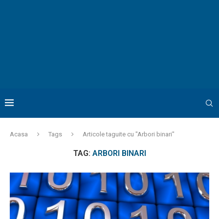
Acasa
Tags
Articole taguite cu "Arbori binari"
TAG:
ARBORI BINARI