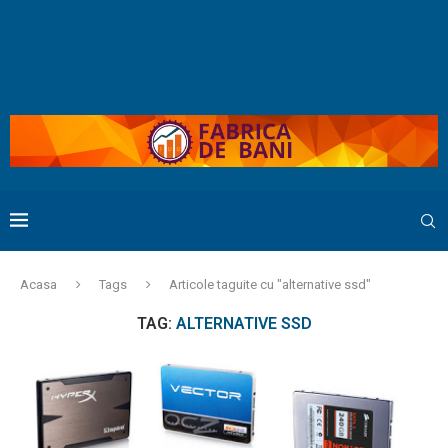
Acasa
Tags
Articole taguite cu "alternative ssd"
TAG:
ALTERNATIVE SSD