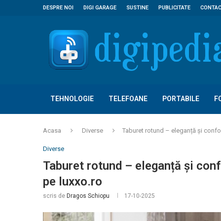
DESPRE NOI
DIGI GARAGE
SUSTINE
PUBLICITATE
CONTA
TEHNOLOGIE
TELEFOANE
PORTABILE
F
Acasa
Diverse
Taburet rotund – eleganță și confor
Diverse
Taburet rotund – eleganță și conf
pe luxxo.ro
scris de
Dragos Schiopu
17-10-2025