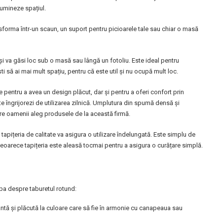
umineze spațiul.
sforma într-un scaun, un suport pentru picioarele tale sau chiar o masă
își va găsi loc sub o masă sau lângă un fotoliu. Este ideal pentru
 să ai mai mult spațiu, pentru că este util și nu ocupă mult loc.
pentru a avea un design plăcut, dar și pentru a oferi confort prin
u te îngrijorezi de utilizarea zilnică. Umplutura din spumă densă și
care oamenii aleg produsele de la această firmă.
 tapițeria de calitate va asigura o utilizare îndelungată. Este simplu de
 deoarece tapițeria este aleasă tocmai pentru a asigura o curățare simplă.
orba despre taburetul rotund:
antă și plăcută la culoare care să fie în armonie cu canapeaua sau