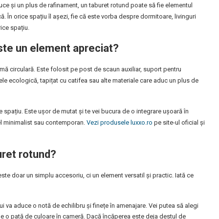
duce și un plus de rafinament, un taburet rotund poate să fie elementul
că. În orice spațiu îl așezi, fie că este vorba despre dormitoare, livinguri
ice spațiu.
este un element apreciat?
ă circulară. Este folosit pe post de scaun auxiliar, suport pentru
le ecologică, tapițat cu catifea sau alte materiale care aduc un plus de
 spațiu. Este ușor de mutat și te vei bucura de o integrare ușoară în
a cel minimalist sau contemporan.
Vezi produsele luxxo.ro
pe site-ul oficial și
uret rotund?
este doar un simplu accesoriu, ci un element versatil și practic. Iată ce
i va aduce o notă de echilibru și finețe în amenajare. Vei putea să alegi
pune o pată de culoare în cameră. Dacă încăperea este deja destul de