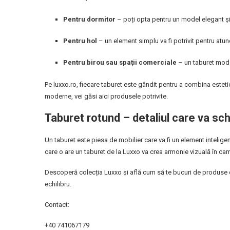
Pentru dormitor
– poți opta pentru un model elegant și 
Pentru hol
– un element simplu va fi potrivit pentru atun
Pentru birou sau spații comerciale
– un taburet moder
Pe luxxo.ro, fiecare taburet este gândit pentru a combina estet
moderne, vei găsi aici produsele potrivite.
Taburet rotund – detaliul care va s
Un taburet este piesa de mobilier care va fi un element intelige
care o are un taburet de la Luxxo va crea armonie vizuală în cam
Descoperă colecția Luxxo și află cum să te bucuri de produse de 
echilibru.
Contact:
+40 741067179