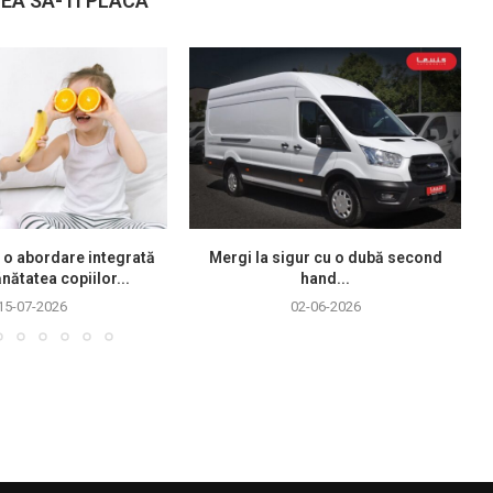
EA SA-TI PLACA
 o abordare integrată
Mergi la sigur cu o dubă second
nătatea copiilor...
hand...
15-07-2026
02-06-2026