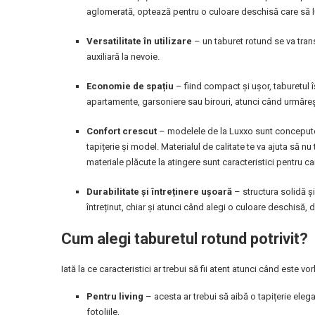
aglomerată, optează pentru o culoare deschisă care să l
Versatilitate în utilizare
– un taburet rotund se va tran
auxiliară la nevoie.
Economie de spațiu
– fiind compact și ușor, taburetul 
apartamente, garsoniere sau birouri, atunci când urmărești
Confort crescut
– modelele de la Luxxo sunt concepute 
tapițerie și model. Materialul de calitate te va ajuta să n
materiale plăcute la atingere sunt caracteristici pentru 
Durabilitate și întreținere ușoară
– structura solidă și
întreținut, chiar și atunci când alegi o culoare deschisă,
Cum alegi taburetul rotund potrivit?
Iată la ce caracteristici ar trebui să fii atent atunci când este v
Pentru living
– acesta ar trebui să aibă o tapițerie eleg
fotoliile,