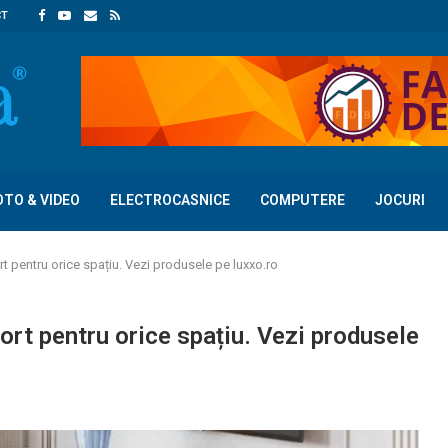
CT
OTO & VIDEO
ELECTROCASNICE
COMPUTERE
JOCURI
t pentru orice spațiu. Vezi produsele pe luxxo.ro
ort pentru orice spațiu. Vezi produsele