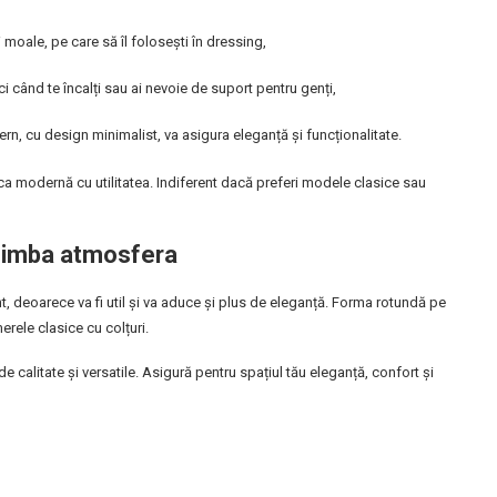
moale, pe care să îl folosești în dressing,
ci când te încalți sau ai nevoie de suport pentru genți,
n, cu design minimalist, va asigura eleganță și funcționalitate.
ica modernă cu utilitatea. Indiferent dacă preferi modele clasice sau
chimba atmosfera
nt, deoarece va fi util și va aduce și plus de eleganță. Forma rotundă pe
erele clasice cu colțuri.
calitate și versatile. Asigură pentru spațiul tău eleganță, confort și