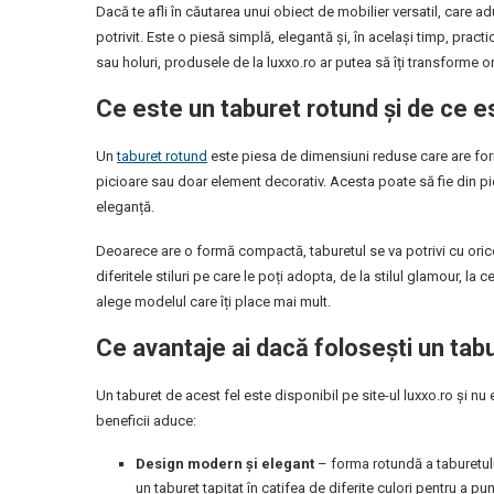
Dacă te afli în căutarea unui obiect de mobilier versatil, care a
potrivit. Este o piesă simplă, elegantă și, în același timp, practi
sau holuri, produsele de la luxxo.ro ar putea să îți transforme or
Ce este un taburet rotund și de ce 
Un
taburet rotund
este piesa de dimensiuni reduse care are form
picioare sau doar element decorativ. Acesta poate să fie din pie
eleganță.
Deoarece are o formă compactă, taburetul se va potrivi cu orice
diferitele stiluri pe care le poți adopta, de la stilul glamour, l
alege modelul care îți place mai mult.
Ce avantaje ai dacă folosești un tab
Un taburet de acest fel este disponibil pe site-ul luxxo.ro și nu 
beneficii aduce:
Design modern și elegant
– forma rotundă a taburetulu
un taburet tapițat în catifea de diferite culori pentru a 