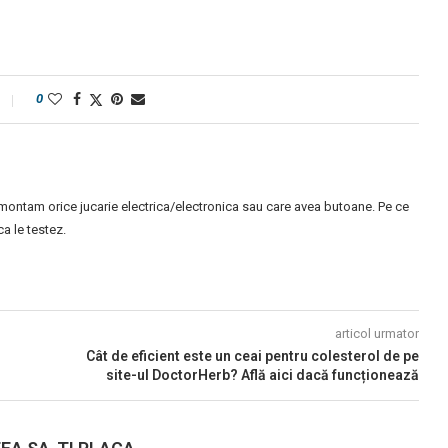
0
montam orice jucarie electrica/electronica sau care avea butoane. Pe ce
 le testez.
articol urmator
Cât de eficient este un ceai pentru colesterol de pe
site-ul DoctorHerb? Află aici dacă funcționează