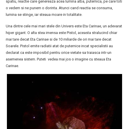
spatiu, reactie care genereaza acea lumina alba, puternica, pe care toti
o vedem si ne punem o dorinta. Atunci cand reactia se consuma,
lumina se stinge, iar steaua moare in totalitate.
Una dintre cele mai mari stele din Univers este Eta Carinae, un adevarat
hiper gigant. O alta stea imensa este Pistol, aceasta stralucind chiar
mai tare decat Eta Carinae si de 10 miliarde de ori mai tare decat
Soarele. Pistol emite radiatii atat de puternice incat specialistii au
declarat ca este imposibil pentru orice vietate sa traiasca intr-un
asemenea sistem. Puteti vedea mai jos o imagine cu steaua Eta
Carinae.