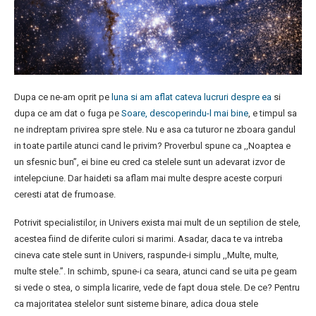
Dupa ce ne-am oprit pe
luna si am aflat cateva lucruri despre ea
si
dupa ce am dat o fuga pe
Soare, descoperindu-l mai bine
, e timpul sa
ne indreptam privirea spre stele. Nu e asa ca tuturor ne zboara gandul
in toate partile atunci cand le privim? Proverbul spune ca ,,Noaptea e
un sfesnic bun”, ei bine eu cred ca stelele sunt un adevarat izvor de
intelepciune. Dar haideti sa aflam mai multe despre aceste corpuri
ceresti atat de frumoase.
Potrivit specialistilor, in Univers exista mai mult de un septilion de stele,
acestea fiind de diferite culori si marimi. Asadar, daca te va intreba
cineva cate stele sunt in Univers, raspunde-i simplu ,,Multe, multe,
multe stele.”. In schimb, spune-i ca seara, atunci cand se uita pe geam
si vede o stea, o simpla licarire, vede de fapt doua stele. De ce? Pentru
ca majoritatea stelelor sunt sisteme binare, adica doua stele