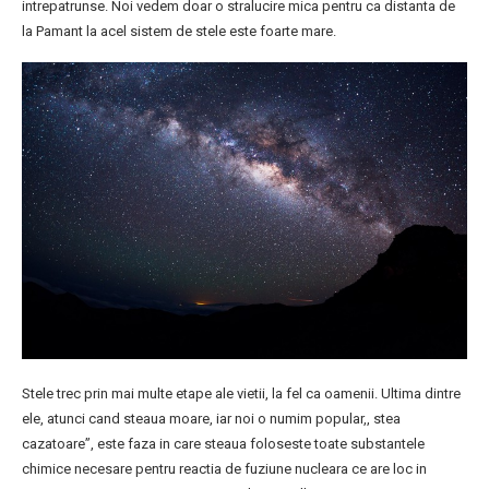
intrepatrunse. Noi vedem doar o stralucire mica pentru ca distanta de
la Pamant la acel sistem de stele este foarte mare.
Stele trec prin mai multe etape ale vietii, la fel ca oamenii. Ultima dintre
ele, atunci cand steaua moare, iar noi o numim popular,, stea
cazatoare”, este faza in care steaua foloseste toate substantele
chimice necesare pentru reactia de fuziune nucleara ce are loc in