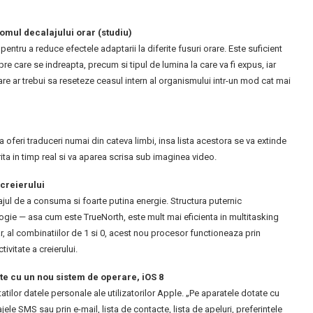
omul decalajului orar (studiu)
entru a reduce efectele adaptarii la diferite fusuri orare. Este suficient
spre care se indreapta, precum si tipul de lumina la care va fi expus, iar
re ar trebui sa reseteze ceasul intern al organismului intr-un mod cat mai
a oferi traduceri numai din cateva limbi, insa lista acestora se va extinde
ita in timp real si va aparea scrisa sub imaginea video.
creierului
ajul de a consuma si foarte putina energie. Structura puternic
ogie — asa cum este TrueNorth, este mult mai eficienta in multitasking
ar, al combinatiilor de 1 si 0, acest nou procesor functioneaza prin
ivitate a creierului.
ate cu un nou sistem de operare, iOS 8
tatilor datele personale ale utilizatorilor Apple. „Pe aparatele dotate cu
le SMS sau prin e-mail, lista de contacte, lista de apeluri, preferintele