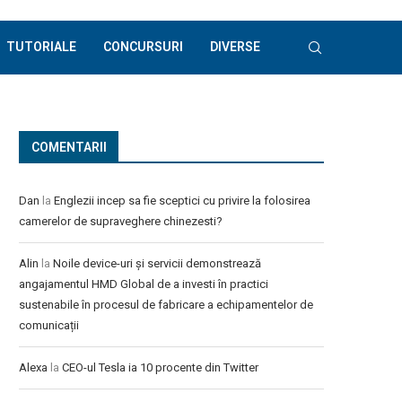
TUTORIALE
CONCURSURI
DIVERSE
COMENTARII
Dan
la
Englezii incep sa fie sceptici cu privire la folosirea
camerelor de supraveghere chinezesti?
Alin
la
Noile device-uri și servicii demonstrează
angajamentul HMD Global de a investi în practici
sustenabile în procesul de fabricare a echipamentelor de
comunicații
Alexa
la
CEO-ul Tesla ia 10 procente din Twitter