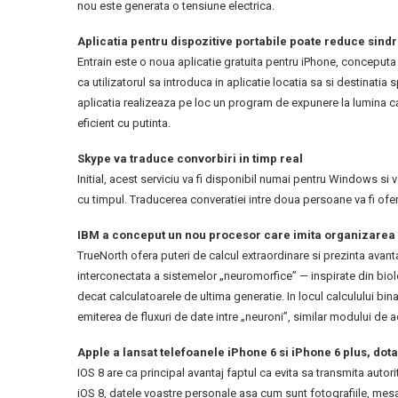
nou este generata o tensiune electrica.
Aplicatia pentru dispozitive portabile poate reduce sindr
Entrain este o noua aplicatie gratuita pentru iPhone, conceputa p
ca utilizatorul sa introduca in aplicatie locatia sa si destinatia 
aplicatia realizeaza pe loc un program de expunere la lumina ca
eficient cu putinta.
Skype va traduce convorbiri in timp real
Initial, acest serviciu va fi disponibil numai pentru Windows si v
cu timpul. Traducerea converatiei intre doua persoane va fi ofer
IBM a conceput un nou procesor care imita organizarea 
TrueNorth ofera puteri de calcul extraordinare si prezinta avant
interconectata a sistemelor „neuromorfice” — inspirate din biol
decat calculatoarele de ultima generatie. In locul calculului bin
emiterea de fluxuri de date intre „neuroni”, similar modului de act
Apple a lansat telefoanele iPhone 6 si iPhone 6 plus, dot
IOS 8 are ca principal avantaj faptul ca evita sa transmita autori
iOS 8, datele voastre personale asa cum sunt fotografiile, mesaje