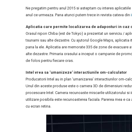
Ne pregatim pentru anul 2015 si asteptam cu interes aplicatiile si
anul ce urmeaza. Pana atunci putem trece in revista cateva din
Aplicatia care permite localizarea de adaposturi in caz
Orasul nipon Chiba (est de Tokyo) a prezentat un serviciu / apl
tsunami sau alte dezastre. Cu ajutorul Google Maps, aplicatia it
pana la ele. Aplicatia are memorate 335 de zone de evacuare afe
alte dezastre. Primaria orasului a inceput o campanie de promovar
de folos pentru fiecare oras.
Intel vrea sa ‘umanizeze’ interactiunile om-calculator
Producatorii Intel au in plan ‘umanizarea’ interactiunilor om-cal
Unul din aceste produse este o camera 3D de dimensiuni reduse, 
procesoare Intel. Camera recunoaste miscarile utilizatorului si i
utilizare posibila este recunoasterea faciala. Parerea mea e c
cu ecran retina.