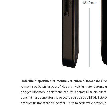
Bateriile dispozitivelor mobile vor putea fi incarcate dire
Alimentarea bateriilor poate fi dusa la nivelul urmator datorita
gadgeturilor mobile, telefoane, tablete, aparate GPS, etc direct 
denumit nanogenerator triboelectric sau pe scurt TENG. Este com
produce un transfer de electroni — o foita cedeaza electroni, c