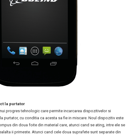
ct la purtator
 unui progres tehnologic care permite incarcarea dispozitivelor si
la purtator, cu conditia ca acesta sa fie in miscare. Noul dispozitiv este
pus din doua foite din material care, atunci cand se ating, intre ele se
ealalta ii primeste. Atunci cand cele doua suprafete sunt separate din