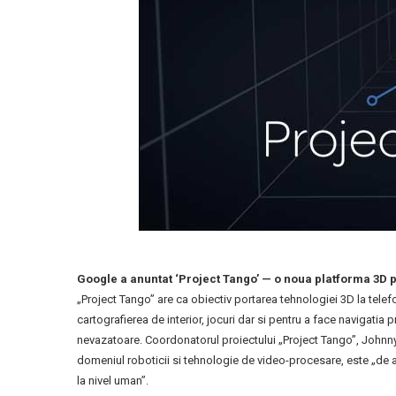
Google a anuntat ‘Project Tango’ — o noua platforma 3D 
„Project Tango” are ca obiectiv portarea tehnologiei 3D la telefo
cartografierea de interior, jocuri dar si pentru a face navigati
nevazatoare. Coordonatorul proiectului „Project Tango”, Johnny 
domeniul roboticii si tehnologie de video-procesare, este „de a
la nivel uman”.