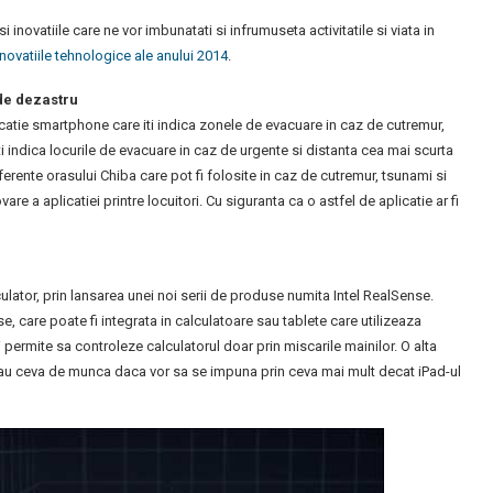
 inovatiile care ne vor imbunatati si infrumuseta activitatile si viata in
inovatiile tehnologice ale anului 2014
.
 de dezastru
icatie smartphone care iti indica zonele de evacuare in caz de cutremur,
i indica locurile de evacuare in caz de urgente si distanta cea mai scurta
rente orasului Chiba care pot fi folosite in caz de cutremur, tsunami si
e a aplicatiei printre locuitori. Cu siguranta ca o astfel de aplicatie ar fi
culator, prin lansarea unei noi serii de produse numita Intel RealSense.
care poate fi integrata in calculatoare sau tablete care utilizeaza
i permite sa controleze calculatorul doar prin miscarile mainilor. O alta
a au ceva de munca daca vor sa se impuna prin ceva mai mult decat iPad-ul