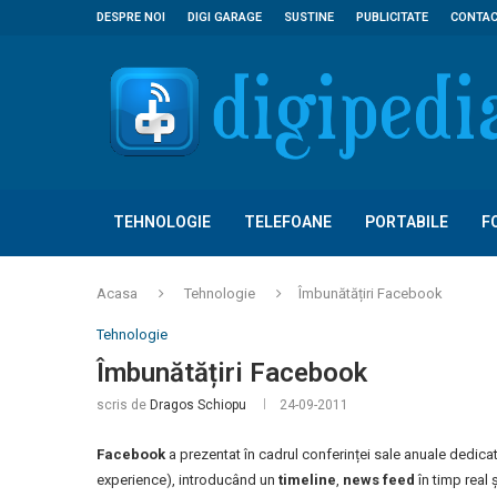
DESPRE NOI
DIGI GARAGE
SUSTINE
PUBLICITATE
CONTA
TEHNOLOGIE
TELEFOANE
PORTABILE
F
Acasa
Tehnologie
Îmbunătățiri Facebook
Tehnologie
Îmbunătățiri Facebook
scris de
Dragos Schiopu
24-09-2011
Facebook
a prezentat în cadrul conferinței sale anuale dedicat
experience), introducând un
timeline
,
news feed
în timp real 