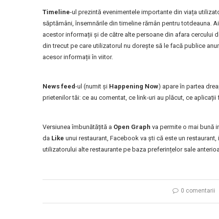
Timeline
-ul prezintă evenimentele importante din viața utiliza
săptămâni, însemnările din timeline rămân pentru totdeauna. Aic
acestor informații și de către alte persoane din afara cercului d
din trecut pe care utilizatorul nu dorește să le facă publice 
acesor informații în viitor.
News feed
-ul (numit și
Happening Now
) apare în partea dreap
prietenilor tăi: ce au comentat, ce link-uri au plăcut, ce aplicații
Versiunea îmbunătățită a
Open Graph
va permite o mai bună int
da
Like
unui restaurant, Facebook va ști că este un restaurant, 
utilizatorului alte restaurante pe baza preferințelor sale anterio
0 comentarii