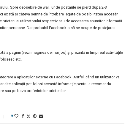
torului. Spre deosebire de wall, unde postările se pierd după 2-3
i există și câteva semne de întrebare legate de posibilitatea accesări
e prieteni ai utilizatorului respectiv sau de accesarea anumitor informații
anumitor persoane. Dar probabil Facebook o să se ocupe de protejarea
tă a paginii (vezi imaginea de mai jos) și prezintă în timp real activitățile
 folosesc etc.
egrare a aplicațiilor externe cu Facebook. Astfel, când un utilizator va
iar alte aplicații pot folosi această informație pentru a recomanda
are sau pe baza preferințelor prietenilor.
0