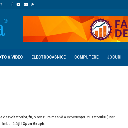
CT
OTO & VIDEO
ELECTROCASNICE
COMPUTERE
JOCURI
e dezvoltatorilor,
f8
, o revizuire masivă a experienței utilizatorului (user
și îmbunătățiri
Open Graph
.