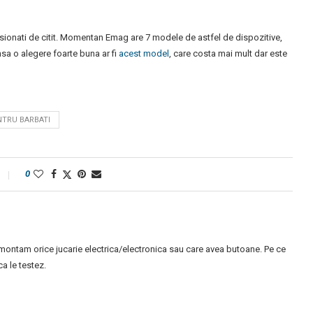
sionati de citit. Momentan Emag are 7 modele de astfel de dispozitive,
 insa o alegere foarte buna ar fi
acest model
, care costa mai mult dar este
NTRU BARBATI
0
montam orice jucarie electrica/electronica sau care avea butoane. Pe ce
 le testez.