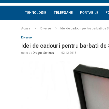
TEHNOLOGIE
TELEFOANE
PORTABILE
F
Acasa
Diverse
Idei de cadouri pentru barbati de S
Diverse
Idei de cadouri pentru barbati de
scris de
Dragos Schiopu
02-12-2015