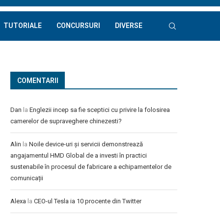
TUTORIALE
CONCURSURI
DIVERSE
COMENTARII
Dan
la
Englezii incep sa fie sceptici cu privire la folosirea
camerelor de supraveghere chinezesti?
Alin
la
Noile device-uri și servicii demonstrează
angajamentul HMD Global de a investi în practici
sustenabile în procesul de fabricare a echipamentelor de
comunicații
Alexa
la
CEO-ul Tesla ia 10 procente din Twitter