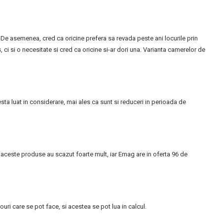
De asemenea, cred ca oricine prefera sa revada peste ani locurile prin
i si o necesitate si cred ca oricine si-ar dori una. Varianta camerelor de
ta luat in considerare, mai ales ca sunt si reduceri in perioada de
u aceste produse au scazut foarte mult, iar Emag are in oferta 96 de
ri care se pot face, si acestea se pot lua in calcul.