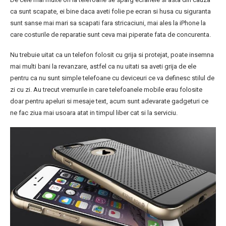
ca sunt scapate, ei bine daca aveti folie pe ecran si husa cu siguranta
sunt sanse mai mari sa scapati fara stricaciuni, mai ales la iPhone la
care costurile de reparatie sunt ceva mai piperate fata de concurenta.
Nu trebuie uitat ca un telefon folosit cu grija si protejat, poate insemna
mai multi bani la revanzare, astfel ca nu uitati sa aveti grija de ele
pentru ca nu sunt simple telefoane cu deviceuri ce va definesc stilul de
zi cu zi. Au trecut vremurile in care telefoanele mobile erau folosite
doar pentru apeluri si mesaje text, acum sunt adevarate gadgeturi ce
ne fac ziua mai usoara atat in timpul liber cat si la serviciu.