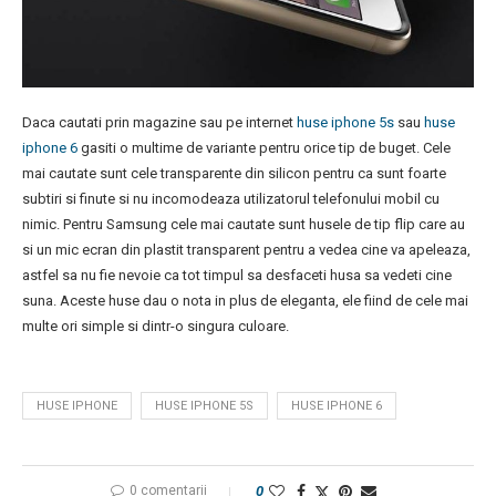
Daca cautati prin magazine sau pe internet
huse iphone 5s
sau
huse
iphone 6
gasiti o multime de variante pentru orice tip de buget. Cele
mai cautate sunt cele transparente din silicon pentru ca sunt foarte
subtiri si finute si nu incomodeaza utilizatorul telefonului mobil cu
nimic. Pentru Samsung cele mai cautate sunt husele de tip flip care au
si un mic ecran din plastit transparent pentru a vedea cine va apeleaza,
astfel sa nu fie nevoie ca tot timpul sa desfaceti husa sa vedeti cine
suna. Aceste huse dau o nota in plus de eleganta, ele fiind de cele mai
multe ori simple si dintr-o singura culoare.
HUSE IPHONE
HUSE IPHONE 5S
HUSE IPHONE 6
0 comentarii
0