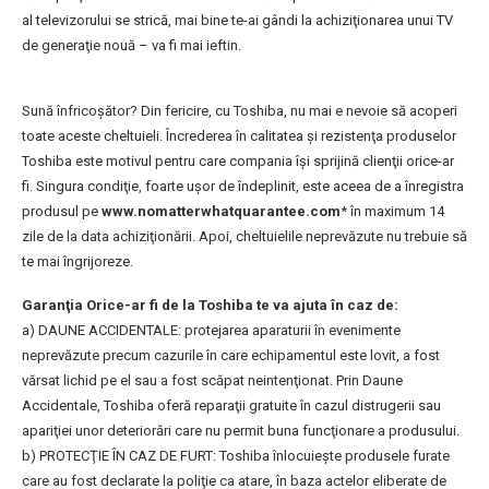
al televizorului se strică, mai bine te-ai gândi la achiziţionarea unui TV
de generaţie nouă – va fi mai ieftin.
Sună înfricoşător? Din fericire, cu Toshiba, nu mai e nevoie să acoperi
toate aceste cheltuieli. Încrederea în calitatea şi rezistenţa produselor
Toshiba este motivul pentru care compania îşi sprijină clienţii orice-ar
fi. Singura condiţie, foarte uşor de îndeplinit, este aceea de a înregistra
produsul pe
www.nomatterwhatquarantee.com
* în maximum 14
zile de la data achiziţionării. Apoi, cheltuielile neprevăzute nu trebuie să
te mai îngrijoreze.
Garanţia Orice-ar fi de la Toshiba te va ajuta în caz de:
a) DAUNE ACCIDENTALE: protejarea aparaturii în evenimente
neprevăzute precum cazurile în care echipamentul este lovit, a fost
vărsat lichid pe el sau a fost scăpat neintenţionat. Prin Daune
Accidentale, Toshiba oferă reparaţii gratuite în cazul distrugerii sau
apariţiei unor deteriorări care nu permit buna funcţionare a produsului.
b) PROTECŢIE ÎN CAZ DE FURT: Toshiba înlocuieşte produsele furate
care au fost declarate la poliţie ca atare, în baza actelor eliberate de