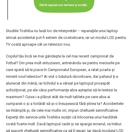
Studiile Toshiba nu lasă loc de interpretări – reparaţiile unui laptop
stricat accidental pot fi extrem de costisitoare, iar un modul LCD pentru
TV costă aproape cât un televizor nou.
Copilul tău încă se mai gândeşte la cel mai recent campionat de
fotbal? Din prea mult entuziasm, antrenându-se pentru meciurile pe
care speră să le joace în Campionatul European, a ratat poarta şi
nimerit noul televizor? Ai vrut o băutură răcoritoare, dar paharul ţi-a
alunecat din mână, iar lichidul s-a vărsat pe laptopul proaspăt
achiziţionat, pe ale cărui performanţe abia aşteptai să le testezi la
maximum? Cuiva i-a plăcut atât de mult tableta pe care abia ai
cumparat-o şi a hotărât să şi-o însuşească fără ştirea ta? Accidentele
se întâmplă şi, de cele mai multe ori, impun cheltuieli semnificative.
Experţii din service-urile Toshiba susţin că înlocuirea unui harddisk
costă foarte mult. Dacă laptopul cade şi se sparge ecranul, va trebui
să suporţi cheltuieli semnificative ca să îl repari. Iar dacă modulul LCD