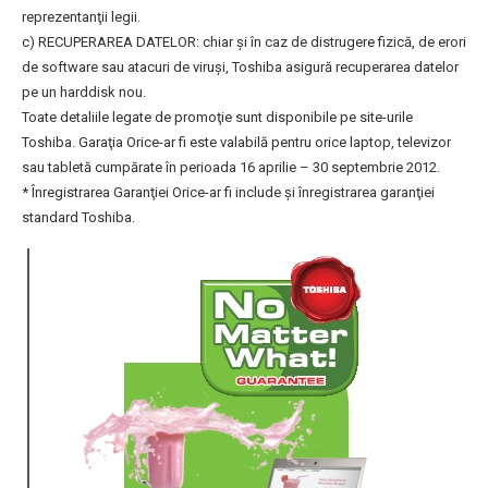
reprezentanţii legii.
c) RECUPERAREA DATELOR: chiar şi în caz de distrugere fizică, de erori
de software sau atacuri de viruşi, Toshiba asigură recuperarea datelor
pe un harddisk nou.
Toate detaliile legate de promoţie sunt disponibile pe site-urile
Toshiba. Garaţia Orice-ar fi este valabilă pentru orice laptop, televizor
sau tabletă cumpărate în perioada 16 aprilie – 30 septembrie 2012.
* Înregistrarea Garanţiei Orice-ar fi include şi înregistrarea garanţiei
standard Toshiba.