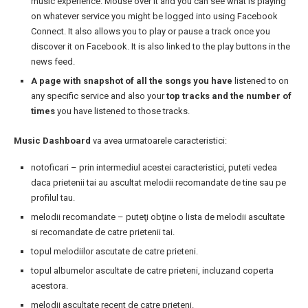
music experience. Mouse over it and you can see what is playing
on whatever service you might be logged into using Facebook
Connect. It also allows you to play or pause a track once you
discover it on Facebook. It is also linked to the play buttons in the
news feed.
A page with snapshot of all the songs you have
listened to on
any specific service
and also your
top tracks and the number of
times
you have listened to those tracks.
Music Dashboard
va avea urmatoarele caracteristici:
notoficari – prin intermediul acestei caracteristici, puteti vedea
daca prietenii tai au ascultat melodii recomandate de tine sau pe
profilul tau.
melodii recomandate – puteţi obţine o lista de melodii ascultate
si recomandate de catre prietenii tai.
topul melodiilor ascutate de catre prieteni.
topul albumelor ascultate de catre prieteni, incluzand coperta
acestora.
melodii ascultate recent de catre prieteni.