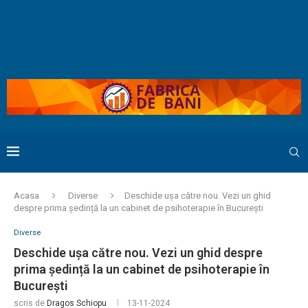
Acasa
Diverse
Deschide ușa către nou. Vezi un ghid
despre prima ședință la un cabinet de psihoterapie în București
Diverse
Deschide ușa către nou. Vezi un ghid despre
prima ședință la un cabinet de psihoterapie în
București
scris de
Dragos Schiopu
13-11-2024