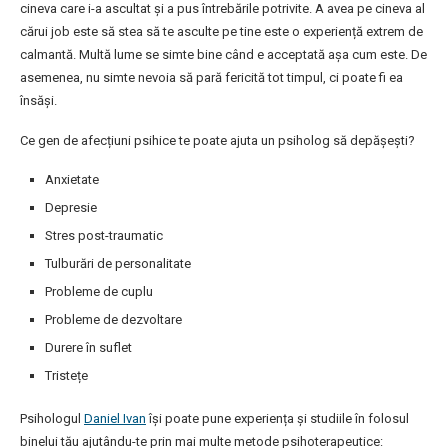
cineva care i-a ascultat și a pus întrebările potrivite. A avea pe cineva al
cărui job este să stea să te asculte pe tine este o experiență extrem de
calmantă. Multă lume se simte bine când e acceptată așa cum este. De
asemenea, nu simte nevoia să pară fericită tot timpul, ci poate fi ea
însăși.
Ce gen de afecțiuni psihice te poate ajuta un psiholog să depășești?
Anxietate
Depresie
Stres post-traumatic
Tulburări de personalitate
Probleme de cuplu
Probleme de dezvoltare
Durere în suflet
Tristețe
Psihologul
Daniel Ivan
își poate pune experiența și studiile în folosul
binelui tău ajutându-te prin mai multe metode psihoterapeutice: