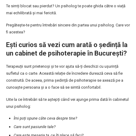
Te simți blocat sau pierdut? Un psiholog te poate ghida către o viață
mai echilibrată și mai fericită.
Pregătește-te pentru întrebări sincere din partea unui psiholog. Care vor
fi acestea?
Ești curios să vezi cum arată o ședință la
un cabinet de psihoterapie în București?
Terapeuții sunt prietenoși și te vor ajuta să-ți deschizi cu ușurință
sufletul ca o carte. Această relație de încredere durează ceva să fie
construită. De aceea, prima ședință de psihoterapie se axează pe a
cunoaște persoana și a o face să se simtă confortabil.
Uite la ce întrebări să te aștepți când vei ajunge prima dată în cabinetul
unui psiholog:
Îmi poți spune câte ceva despre tine?
Care sunt pasiunile tale?
Care este meseria ta, ce îți place să faci?