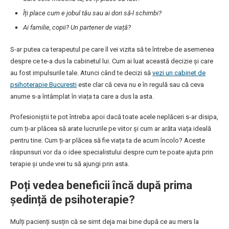
Îți place cum e jobul tău sau ai dori să-l schimbi?
Ai familie, copii? Un partener de viață?
S-ar putea ca terapeutul pe care îl vei vizita să te întrebe de asemenea
despre ce te-a dus la cabinetul lui. Cum ai luat această decizie și care
au fost impulsurile tale. Atunci când te decizi să
vezi un cabinet de
psihoterapie Bucuresti
este clar că ceva nu e în regulă sau că ceva
anume s-a întâmplat în viața ta care a dus la asta.
Profesioniștii te pot întreba apoi dacă toate acele neplăceri s-ar disipa,
cum ți-ar plăcea să arate lucrurile pe viitor și cum ar arăta viața ideală
pentru tine. Cum ți-ar plăcea să fie viața ta de acum încolo? Aceste
răspunsuri vor da o idee specialistului despre cum te poate ajuta prin
terapie și unde vrei tu să ajungi prin asta.
Poți vedea beneficii încă după prima
ședință de psihoterapie?
Mulți pacienți susțin că se simt deja mai bine după ce au mers la