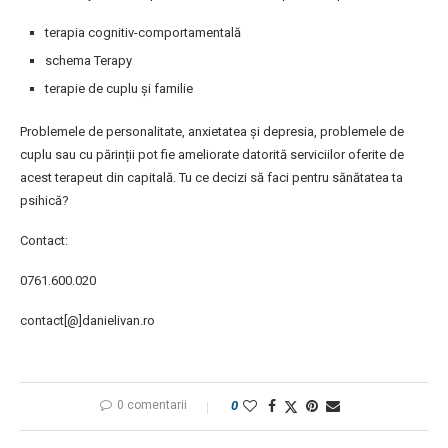
terapia cognitiv-comportamentală
schema Terapy
terapie de cuplu și familie
Problemele de personalitate, anxietatea și depresia, problemele de
cuplu sau cu părinții pot fie ameliorate datorită serviciilor oferite de
acest terapeut din capitală. Tu ce decizi să faci pentru sănătatea ta
psihică?
Contact:
0761.600.020
contact[@]danielivan.ro
0 comentarii
0