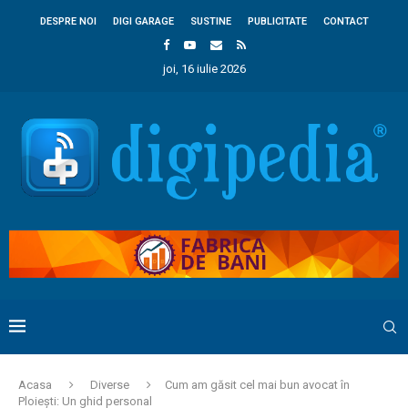
DESPRE NOI
DIGI GARAGE
SUSTINE
PUBLICITATE
CONTACT
joi, 16 iulie 2026
Acasa
Diverse
Cum am găsit cel mai bun avocat în
Ploiești: Un ghid personal