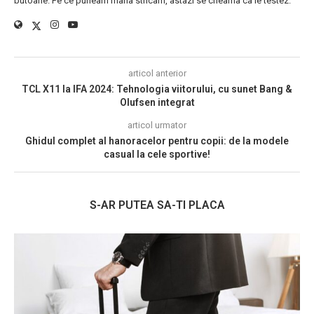
butoane. Pe ce puneam mana stricam, astazi se cheama ca le testez.
articol anterior
TCL X11 la IFA 2024: Tehnologia viitorului, cu sunet Bang &
Olufsen integrat
articol urmator
Ghidul complet al hanoracelor pentru copii: de la modele
casual la cele sportive!
S-AR PUTEA SA-TI PLACA