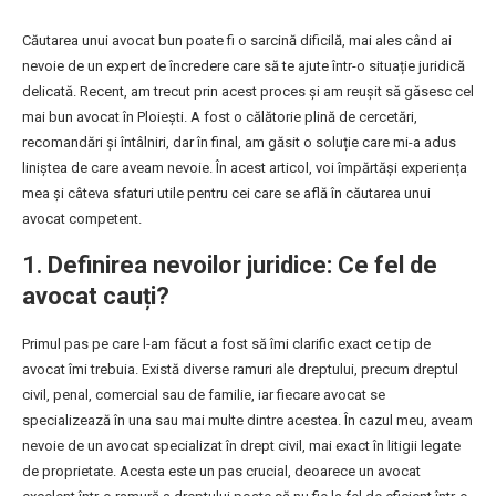
Căutarea unui avocat bun poate fi o sarcină dificilă, mai ales când ai
nevoie de un expert de încredere care să te ajute într-o situație juridică
delicată. Recent, am trecut prin acest proces și am reușit să găsesc cel
mai bun avocat în Ploiești. A fost o călătorie plină de cercetări,
recomandări și întâlniri, dar în final, am găsit o soluție care mi-a adus
liniștea de care aveam nevoie. În acest articol, voi împărtăși experiența
mea și câteva sfaturi utile pentru cei care se află în căutarea unui
avocat competent.
1.
Definirea nevoilor juridice: Ce fel de
avocat cauți?
Primul pas pe care l-am făcut a fost să îmi clarific exact ce tip de
avocat îmi trebuia. Există diverse ramuri ale dreptului, precum dreptul
civil, penal, comercial sau de familie, iar fiecare avocat se
specializează în una sau mai multe dintre acestea. În cazul meu, aveam
nevoie de un avocat specializat în drept civil, mai exact în litigii legate
de proprietate. Acesta este un pas crucial, deoarece un avocat