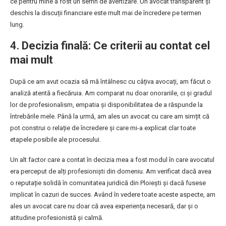
ce pentru mine a fost un semn de avertizare. Un avocat transparent și
deschis la discuții financiare este mult mai de încredere pe termen
lung.
4.
Decizia finală: Ce criterii au contat cel
mai mult
După ce am avut ocazia să mă întâlnesc cu câțiva avocați, am făcut o
analiză atentă a fiecăruia. Am comparat nu doar onorariile, ci și gradul
lor de profesionalism, empatia și disponibilitatea de a răspunde la
întrebările mele. Până la urmă, am ales un avocat cu care am simțit că
pot construi o relație de încredere și care mi-a explicat clar toate
etapele posibile ale procesului.
Un alt factor care a contat în decizia mea a fost modul în care avocatul
era perceput de alți profesioniști din domeniu. Am verificat dacă avea
o reputație solidă în comunitatea juridică din Ploiești și dacă fusese
implicat în cazuri de succes. Având în vedere toate aceste aspecte, am
ales un avocat care nu doar că avea experiența necesară, dar și o
atitudine profesionistă și calmă.