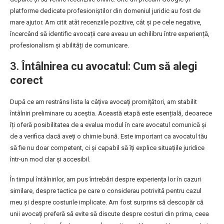
platforme dedicate profesioniștilor din domeniul juridic au fost de
mare ajutor. Am citit atât recenziile pozitive, cât și pe cele negative,
încercând să identific avocații care aveau un echilibru între experiență,
profesionalism și abilități de comunicare.
3.
Întâlnirea cu avocatul: Cum să alegi
corect
După ce am restrâns lista la câțiva avocați promițători, am stabilit
întâlniri preliminare cu aceștia. Această etapă este esențială, deoarece
îți oferă posibilitatea de a evalua modul în care avocatul comunică și
de a verifica dacă aveți o chimie bună. Este important ca avocatul tău
să fie nu doar competent, ci și capabil să îți explice situațiile juridice
într-un mod clar și accesibil.
În timpul întâlnirilor, am pus întrebări despre experiența lor în cazuri
similare, despre tactica pe care o considerau potrivită pentru cazul
meu și despre costurile implicate. Am fost surprins să descopăr că
unii avocați preferă să evite să discute despre costuri din prima, ceea