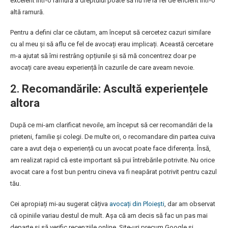
excelent într-o ramură a dreptului poate să nu fie la fel de eficient într-o
altă ramură.
Pentru a defini clar ce căutam, am început să cercetez cazuri similare
cu al meu și să aflu ce fel de avocați erau implicați. Această cercetare
m-a ajutat să îmi restrâng opțiunile și să mă concentrez doar pe
avocați care aveau experiență în cazurile de care aveam nevoie.
2.
Recomandările: Ascultă experiențele
altora
După ce mi-am clarificat nevoile, am început să cer recomandări de la
prieteni, familie și colegi. De multe ori, o recomandare din partea cuiva
care a avut deja o experiență cu un avocat poate face diferența. Însă,
am realizat rapid că este important să pui întrebările potrivite. Nu orice
avocat care a fost bun pentru cineva va fi neapărat potrivit pentru cazul
tău.
Cei apropiați mi-au sugerat câțiva
avocați din Ploiești
, dar am observat
că opiniile variau destul de mult. Așa că am decis să fac un pas mai
departe și să verific recenziile online. Site-uri precum Google și