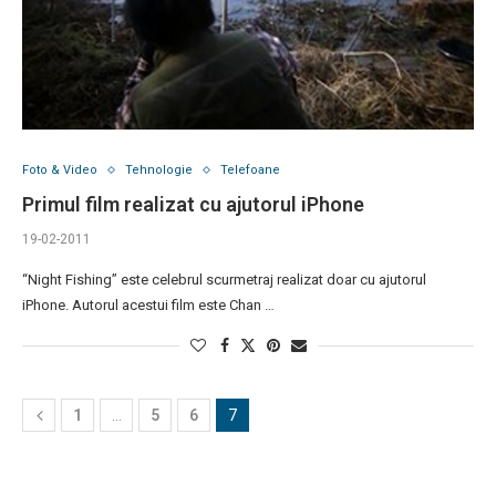
Foto & Video
Tehnologie
Telefoane
Primul film realizat cu ajutorul iPhone
19-02-2011
“Night Fishing” este celebrul scurmetraj realizat doar cu ajutorul
iPhone. Autorul acestui film este Chan …
1
…
5
6
7