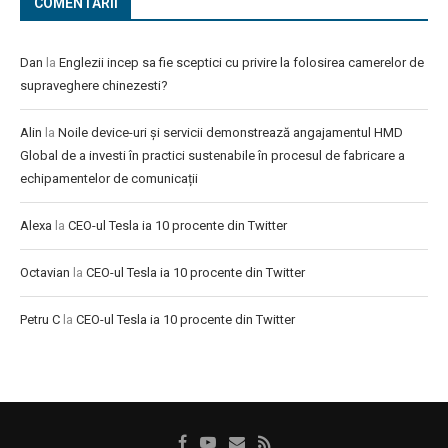
COMENTARII
Dan
la
Englezii incep sa fie sceptici cu privire la folosirea camerelor de
supraveghere chinezesti?
Alin
la
Noile device-uri și servicii demonstrează angajamentul HMD
Global de a investi în practici sustenabile în procesul de fabricare a
echipamentelor de comunicații
Alexa
la
CEO-ul Tesla ia 10 procente din Twitter
Octavian
la
CEO-ul Tesla ia 10 procente din Twitter
Petru C
la
CEO-ul Tesla ia 10 procente din Twitter