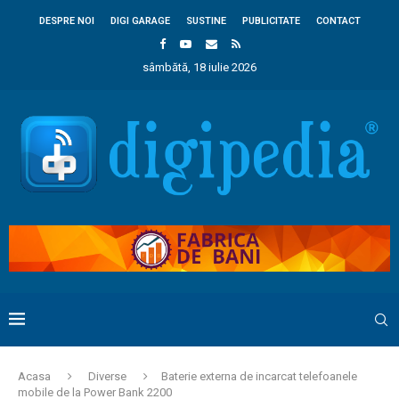
DESPRE NOI
DIGI GARAGE
SUSTINE
PUBLICITATE
CONTACT
sâmbătă, 18 iulie 2026
Acasa
Diverse
Baterie externa de incarcat telefoanele
mobile de la Power Bank 2200