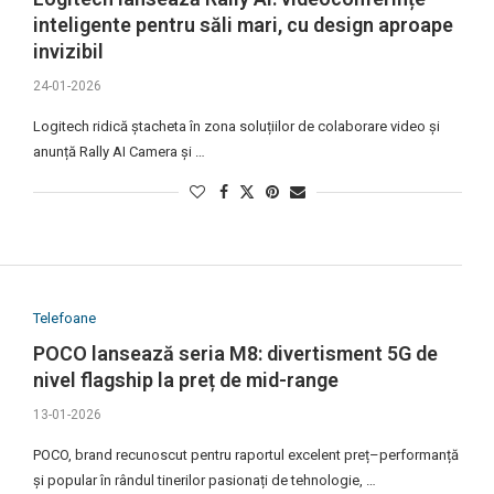
inteligente pentru săli mari, cu design aproape
invizibil
24-01-2026
Logitech ridică ștacheta în zona soluțiilor de colaborare video și
anunță Rally AI Camera și …
Telefoane
POCO lansează seria M8: divertisment 5G de
nivel flagship la preț de mid-range
13-01-2026
POCO, brand recunoscut pentru raportul excelent preț–performanță
și popular în rândul tinerilor pasionați de tehnologie, …