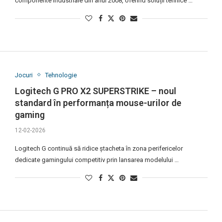
componente industriale din anul 2008, oferind soluții tehnice …
Jocuri
Tehnologie
Logitech G PRO X2 SUPERSTRIKE – noul
standard în performanța mouse-urilor de
gaming
12-02-2026
Logitech G continuă să ridice ștacheta în zona perifericelor
dedicate gamingului competitiv prin lansarea modelului …