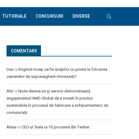
TUTORIALE
CONCURSURI
DIVERSE
COMENTARII
Dan
la
Englezii incep sa fie sceptici cu privire la folosirea
camerelor de supraveghere chinezesti?
Alin
la
Noile device-uri și servicii demonstrează
angajamentul HMD Global de a investi în practici
sustenabile în procesul de fabricare a echipamentelor de
comunicații
Alexa
la
CEO-ul Tesla ia 10 procente din Twitter