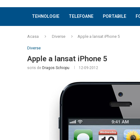
TEHNOLOGIE
TELEFOANE
PORTABILE
F
Acasa
Diverse
Apple a lansat iPhone 5
Diverse
Apple a lansat iPhone 5
scris de
Dragos Schiopu
12-09-2012