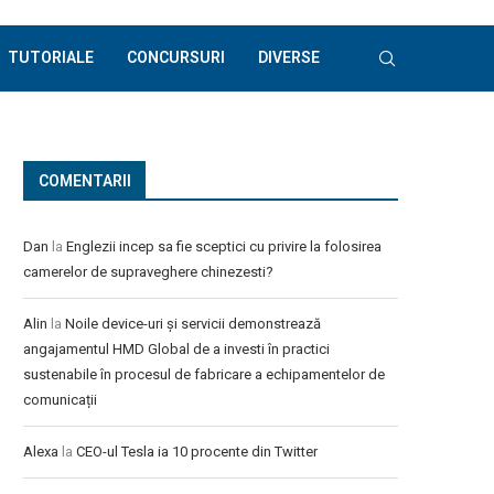
TUTORIALE
CONCURSURI
DIVERSE
COMENTARII
Dan
la
Englezii incep sa fie sceptici cu privire la folosirea
camerelor de supraveghere chinezesti?
Alin
la
Noile device-uri și servicii demonstrează
angajamentul HMD Global de a investi în practici
sustenabile în procesul de fabricare a echipamentelor de
comunicații
Alexa
la
CEO-ul Tesla ia 10 procente din Twitter