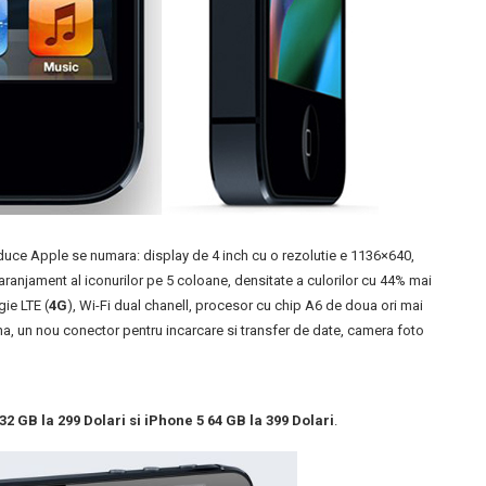
 aduce Apple se numara: display de 4 inch cu o rezolutie e 1136×640,
anjament al iconurilor pe 5 coloane, densitate a culorilor cu 44% mai
ie LTE (
4G
), Wi-Fi dual chanell, procesor cu chip A6 de doua ori mai
na, un nou conector pentru incarcare si transfer de date, camera foto
32 GB la 299 Dolari si iPhone 5 64 GB la 399 Dolari
.