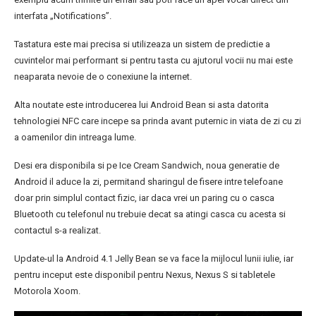
interfata „Notifications”.
Tastatura este mai precisa si utilizeaza un sistem de predictie a
cuvintelor mai performant si pentru tasta cu ajutorul vocii nu mai este
neaparata nevoie de o conexiune la internet.
Alta noutate este introducerea lui Android Bean si asta datorita
tehnologiei NFC care incepe sa prinda avant puternic in viata de zi cu zi
a oamenilor din intreaga lume.
Desi era disponibila si pe Ice Cream Sandwich, noua generatie de
Android il aduce la zi, permitand sharingul de fisere intre telefoane
doar prin simplul contact fizic, iar daca vrei un paring cu o casca
Bluetooth cu telefonul nu trebuie decat sa atingi casca cu acesta si
contactul s-a realizat.
Update-ul la Android 4.1 Jelly Bean se va face la mijlocul lunii iulie, iar
pentru inceput este disponibil pentru Nexus, Nexus S si tabletele
Motorola Xoom.