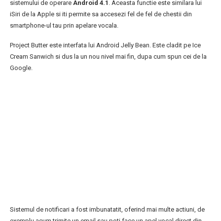
sistemului de operare
Android 4.1
. Aceasta functie este similara lui
iSiri de la Apple si iti permite sa accesezi fel de fel de chestii din
smartphone-ul tau prin apelare vocala.
Project Butter este interfata lui Android Jelly Bean. Este cladit pe Ice
Cream Sanwich si dus la un nou nivel mai fin, dupa cum spun cei de la
Google.
Sistemul de notificari a fost imbunatatit, oferind mai multe actiuni, de
exemplu acum trimite un email sau poti face un apel vocal direct din