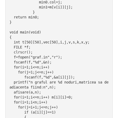
              min0.col=j;
              min1=m[v[i]][j];
           }
  return min0;
}
void main(void)
{
  int t[50][50],vec[50],i,j,v,s,k,x,y;
  FILE *f;
  clrscr();
  f=fopen("graf.in","r");
  fscanf(f,"%d",&n);
  for(i=1;i<=n;i++)
    for(j=1;j<=n;j++)
       fscanf(f,"%d",&a[i][j]);
  printf("n graful are %d noduri,matricea sa de 
adiacenta fiind:n",n);
  afisare(a,n);
  for(i=1;i<=n;i++) m[i][i]=0;
  for(i=1;i<n;i++)
    for(j=i+1;j<=n;j++)
       if (a[i][j]==1)
       {