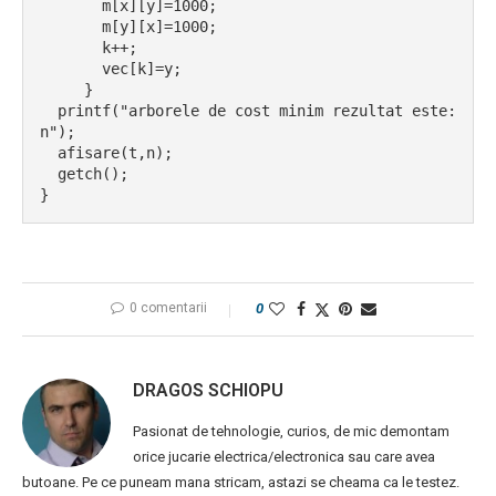
       m[x][y]=1000;
       m[y][x]=1000;
       k++;
       vec[k]=y;
     }
  printf("arborele de cost minim rezultat este:
n");
  afisare(t,n);
  getch();
}
0 comentarii
0
DRAGOS SCHIOPU
Pasionat de tehnologie, curios, de mic demontam
orice jucarie electrica/electronica sau care avea
butoane. Pe ce puneam mana stricam, astazi se cheama ca le testez.