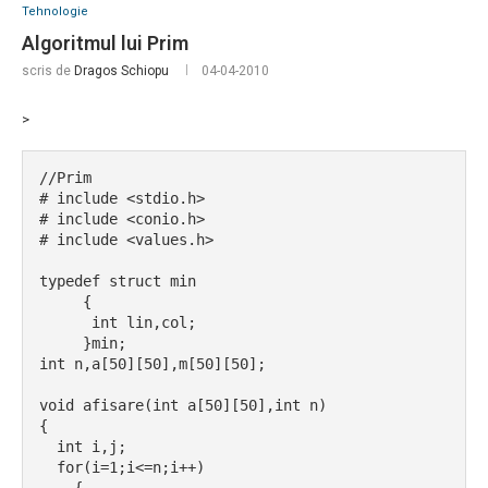
Tehnologie
Algoritmul lui Prim
scris de
Dragos Schiopu
04-04-2010
>
//Prim
# include <stdio.h>
# include <conio.h>
# include <values.h>
typedef struct min
     {
      int lin,col;
     }min;
int n,a[50][50],m[50][50];
void afisare(int a[50][50],int n)
{
  int i,j;
  for(i=1;i<=n;i++)