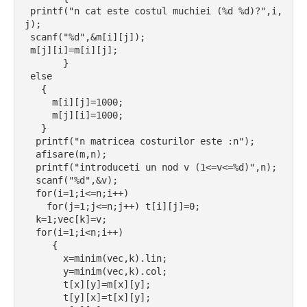
 printf("n cat este costul muchiei (%d %d)?",i,
j);
 scanf("%d",&m[i][j]);
 m[j][i]=m[i][j];
       }
 else
   {
     m[i][j]=1000;
     m[j][i]=1000;
   }
  printf("n matricea costurilor este :n");
  afisare(m,n);
  printf("introduceti un nod v (1<=v<=%d)",n);
  scanf("%d",&v);
  for(i=1;i<=n;i++)
    for(j=1;j<=n;j++) t[i][j]=0;
  k=1;vec[k]=v;
  for(i=1;i<n;i++)
     {
       x=minim(vec,k).lin;
       y=minim(vec,k).col;
       t[x][y]=m[x][y];
       t[y][x]=t[x][y];