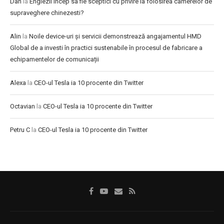
Dan
la
Englezii incep sa fie sceptici cu privire la folosirea camerelor de
supraveghere chinezesti?
Alin
la
Noile device-uri și servicii demonstrează angajamentul HMD
Global de a investi în practici sustenabile în procesul de fabricare a
echipamentelor de comunicații
Alexa
la
CEO-ul Tesla ia 10 procente din Twitter
Octavian
la
CEO-ul Tesla ia 10 procente din Twitter
Petru C
la
CEO-ul Tesla ia 10 procente din Twitter