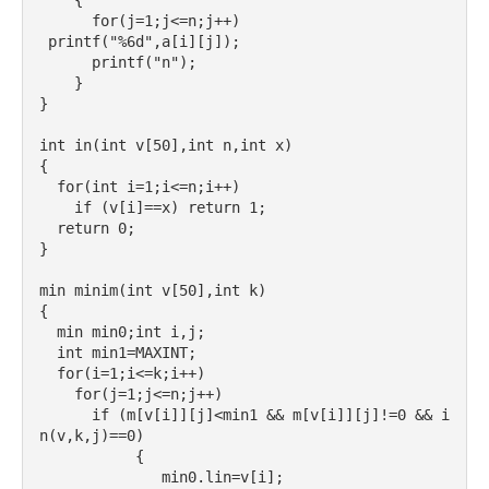
    {
      for(j=1;j<=n;j++)
 printf("%6d",a[i][j]);
      printf("n");
    }
}
int in(int v[50],int n,int x)
{
  for(int i=1;i<=n;i++)
    if (v[i]==x) return 1;
  return 0;
}
min minim(int v[50],int k)
{
  min min0;int i,j;
  int min1=MAXINT;
  for(i=1;i<=k;i++)
    for(j=1;j<=n;j++)
      if (m[v[i]][j]<min1 && m[v[i]][j]!=0 && i
n(v,k,j)==0)  
           {
              min0.lin=v[i];