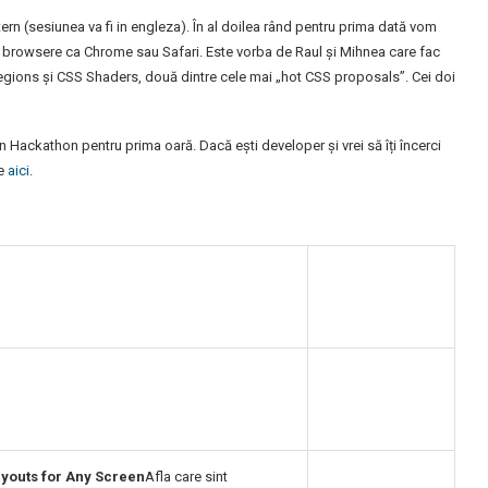
n (sesiunea va fi in engleza). În al doilea rând pentru prima dată vom
de browsere ca Chrome sau Safari. Este vorba de Raul și Mihnea care fac
gions și CSS Shaders, două dintre cele mai „hot CSS proposals”. Cei doi
un Hackathon pentru prima oară. Dacă ești developer și vrei să îți încerci
ce
aici
.
ayouts for Any Screen
Afla care sint