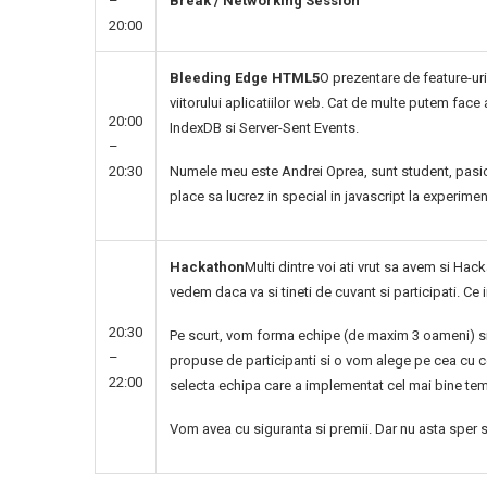
–
Break / Networking Session
20:00
Bleeding Edge HTML5
O prezentare de feature-uri
viitorului aplicatiilor web. Cat de multe putem fa
20:00
IndexDB si Server-Sent Events.
–
20:30
Numele meu este Andrei Oprea, sunt student, pasio
place sa lucrez in special in javascript la experime
Hackathon
Multi dintre voi ati vrut sa avem si H
vedem daca va si tineti de cuvant si participati. C
20:30
Pe scurt, vom forma echipe (de maxim 3 oameni) si
–
propuse de participanti si o vom alege pe cea cu cel
22:00
selecta echipa care a implementat cel mai bine te
Vom avea cu siguranta si premii. Dar nu asta sper s