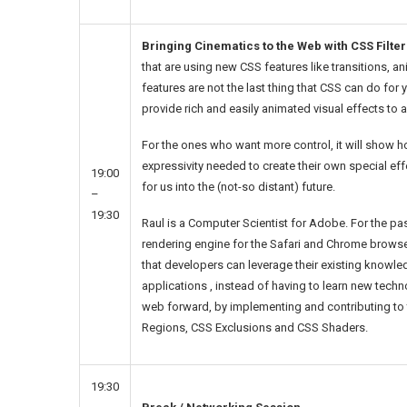
Bringing Cinematics to the Web with CSS Filter
that are using new CSS features like transitions, 
features are not the last thing that CSS can do for y
provide rich and easily animated visual effects to
For the ones who want more control, it will show h
expressivity needed to create their own special eff
19:00
for us into the (not-so distant) future.
–
19:30
Raul is a Computer Scientist for Adobe. For the p
rendering engine for the Safari and Chrome brows
that developers can leverage their existing knowle
applications , instead of having to learn new techn
web forward, by implementing and contributing to 
Regions, CSS Exclusions and CSS Shaders.
19:30