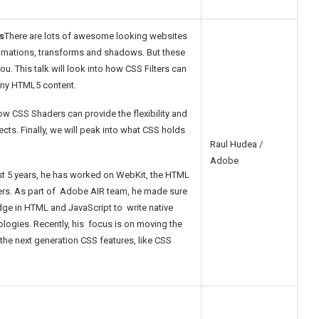
s
There are lots of awesome looking websites
animations, transforms and shadows. But these
ou. This talk will look into how CSS Filters can
 any HTML5 content.
ow CSS Shaders can provide the flexibility and
ects. Finally, we will peak into what CSS holds
Raul Hudea /
Adobe
ast 5 years, he has worked on WebKit, the HTML
ers. As part of Adobe AIR team, he made sure
dge in HTML and JavaScript to write native
ologies. Recently, his focus is on moving the
the next generation CSS features, like CSS