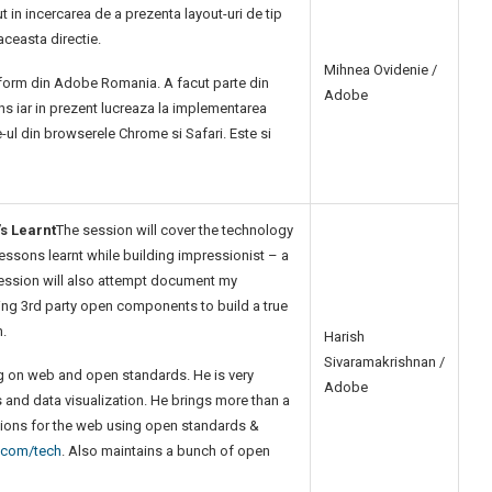
t in incercarea de a prezenta layout-uri de tip
ceasta directie.
Mihnea Ovidenie /
form din Adobe Romania. A facut parte din
Adobe
ns iar in prezent lucreaza la implementarea
ul din browserele Chrome si Safari. Este si
s Learnt
The session will cover the technology
ssons learnt while building impressionist – a
 session will also attempt document my
ting 3rd party open components to build a true
.
Harish
Sivaramakrishnan /
g on web and open standards. He is very
Adobe
and data visualization. He brings more than a
tions for the web using open standards &
.com/tech
. Also maintains a bunch of open