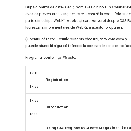
După o pauză de câteva ediții vom avea din nou un speaker exter
avea ca prezentatori 2 ingineri care lucrează la codul folosit 
parte din echipa WebKit Adobe și care vor vorbi despre CSS Re
lucrează la implementarea de WebKit a acestor propuneri.
Și pentru că toate lucrurile bune vin câte trei, 99% vom avea și 
puterile atunci fii sigur că te înscrii la concurs. Înscrierea se fa
Programul conferinței #6 este:
17:10
–
Registration
17:55
17:55
–
Introduction
18:00
Using CSS Regions to Create Magazine-like L