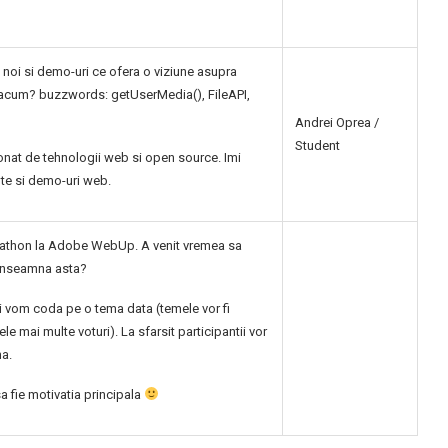
 noi si demo-uri ce ofera o viziune asupra
ce acum? buzzwords: getUserMedia(), FileAPI,
Andrei Oprea /
Student
nat de tehnologii web si open source. Imi
nte si demo-uri web.
ackathon la Adobe WebUp. A venit vremea sa
e inseamna asta?
 vom coda pe o tema data (temele vor fi
e mai multe voturi). La sfarsit participantii vor
ma.
a fie motivatia principala