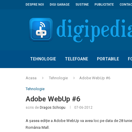
DESPRE NOI
DIGI GARAGE
SUSTINE
PUBLICITATE
CONTA
TEHNOLOGIE
TELEFOANE
PORTABILE
F
Acasa
Tehnologie
Adobe WebUp #6
Tehnologie
Adobe WebUp #6
scris de
Dragos Schiopu
07-06-2012
A șasea ediție a Adobe WebUp va avea loc pe data de 28 Iunie î
România Mall.