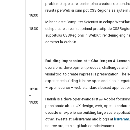
problemele pe care le intimpina creatorii de continu
revista pe Web si cum pot CSSRegions sa ajute in a
18:00
–
Mihnea este Computer Scientist in echipa WebPlat
18:30
echipa care a realizat primul prototip de CSSRegio
suportului CSSRegions in WebKit, rendering engine-
comitter la WebKit.
Building impressionist – Challenges & Lesson’
decisions, development process, challenges and le
visual tool to create impress.js presentation. The
experience building it in the open and also integra
– open source – web standards based application
18:30
–
Harish is a developer evangelist @ Adobe focusin
19:00
passionate about UX design, web, open standards 
decade of experience building large scale applica
other. Tweets at @hsivaram and blogs at
hsivaram
source projects at github.com/hsivaramx