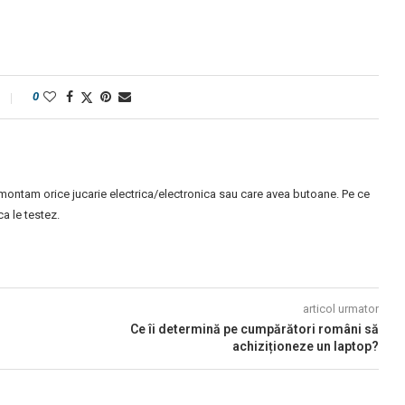
0
montam orice jucarie electrica/electronica sau care avea butoane. Pe ce
 le testez.
articol urmator
Ce îi determină pe cumpărători români să
achiziționeze un laptop?