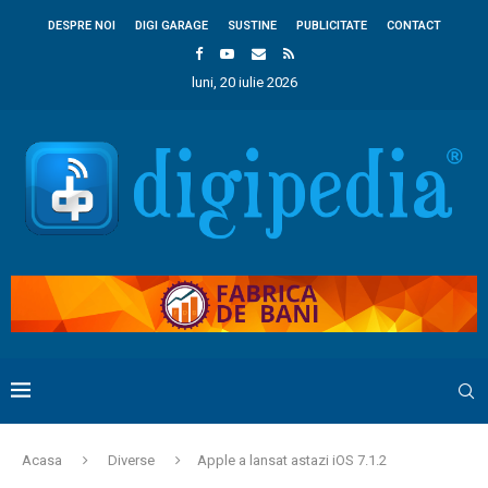
DESPRE NOI
DIGI GARAGE
SUSTINE
PUBLICITATE
CONTACT
luni, 20 iulie 2026
Acasa
Diverse
Apple a lansat astazi iOS 7.1.2