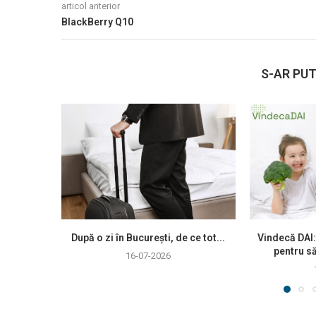
articol anterior
BlackBerry Q10
S-AR PUT
După o zi în București, de ce tot...
Vindecă DAI:
pentru să
16-07-2026