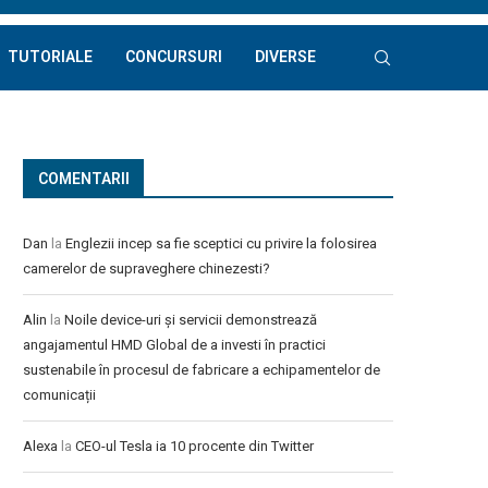
TUTORIALE
CONCURSURI
DIVERSE
COMENTARII
Dan
la
Englezii incep sa fie sceptici cu privire la folosirea
camerelor de supraveghere chinezesti?
Alin
la
Noile device-uri și servicii demonstrează
angajamentul HMD Global de a investi în practici
sustenabile în procesul de fabricare a echipamentelor de
comunicații
Alexa
la
CEO-ul Tesla ia 10 procente din Twitter