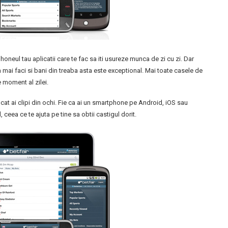
neul tau aplicatii care te fac sa iti usureze munca de zi cu zi. Dar
 mai faci si bani din treaba asta este exceptional. Mai toate casele de
e moment al zilei.
i cat ai clipi din ochi. Fie ca ai un smartphone pe Android, iOS sau
 ceea ce te ajuta pe tine sa obtii castigul dorit.