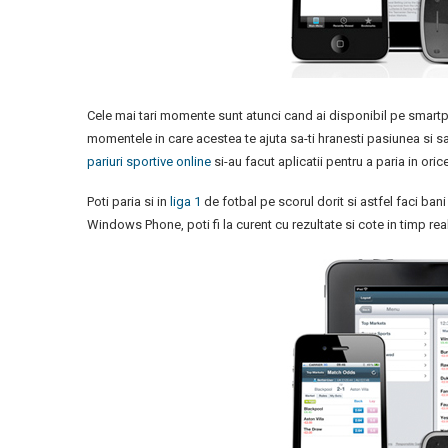
Cele mai tari momente sunt atunci cand ai disponibil pe smartpho
momentele in care acestea te ajuta sa-ti hranesti pasiunea si sa
pariuri sportive online
si-au facut aplicatii pentru a paria in oric
Poti paria si in
liga 1
de fotbal pe scorul dorit si astfel faci ban
Windows Phone, poti fi la curent cu rezultate si cote in timp real,