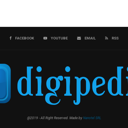
FACEBOOK
YOUTUBE
EMAIL
RSS
@2019 - All Right Reserved. Made by
Nanotel SRL