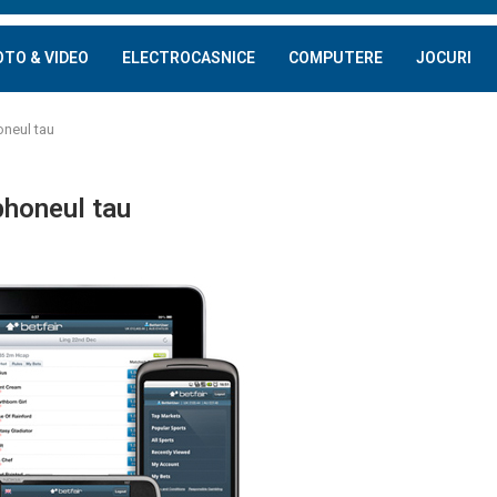
OTO & VIDEO
ELECTROCASNICE
COMPUTERE
JOCURI
oneul tau
phoneul tau