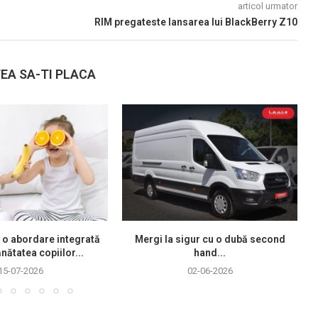
articol urmator
RIM pregateste lansarea lui BlackBerry Z10
EA SA-TI PLACA
 o abordare integrată
Mergi la sigur cu o dubă second
nătatea copiilor...
hand...
15-07-2026
02-06-2026