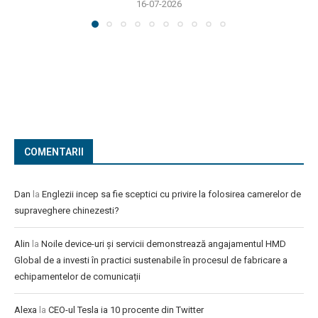
16-07-2026
COMENTARII
Dan
la
Englezii incep sa fie sceptici cu privire la folosirea camerelor de
supraveghere chinezesti?
Alin
la
Noile device-uri și servicii demonstrează angajamentul HMD
Global de a investi în practici sustenabile în procesul de fabricare a
echipamentelor de comunicații
Alexa
la
CEO-ul Tesla ia 10 procente din Twitter