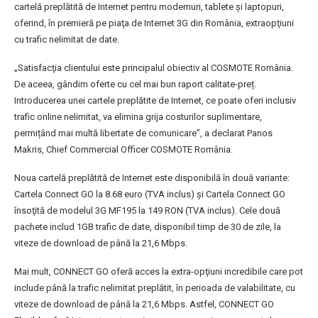
cartelă preplătită de Internet pentru modemuri, tablete şi laptopuri,
oferind, în premieră pe piaţa de Internet 3G din România, extraopţiuni
cu trafic nelimitat de date.
„Satisfacţia clientului este principalul obiectiv al COSMOTE România.
De aceea, gândim oferte cu cel mai bun raport calitate-preț.
Introducerea unei cartele preplătite de Internet, ce poate oferi inclusiv
trafic online nelimitat, va elimina grija costurilor suplimentare,
permițând mai multă libertate de comunicare”, a declarat Panos
Makris, Chief Commercial Officer COSMOTE România.
Noua cartelă preplătită de Internet este disponibilă în două variante:
Cartela Connect GO la 8.68 euro (TVA inclus) şi Cartela Connect GO
însoţită de modelul 3G MF195 la 149 RON (TVA inclus). Cele două
pachete includ 1GB trafic de date, disponibil timp de 30 de zile, la
viteze de download de până la 21,6 Mbps.
Mai mult, CONNECT GO oferă acces la extra-opţiuni incredibile care pot
include până la trafic nelimitat preplătit, în perioada de valabilitate, cu
viteze de download de până la 21,6 Mbps. Astfel, CONNECT GO