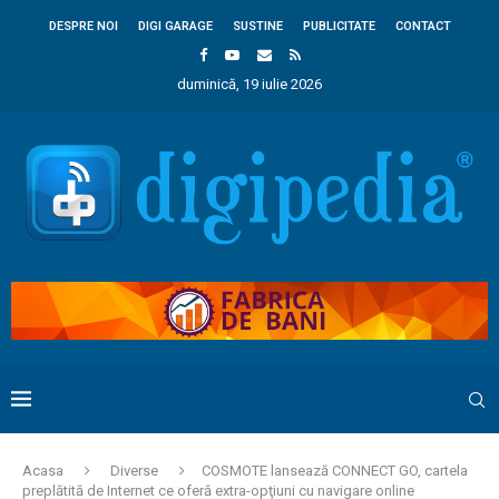
DESPRE NOI
DIGI GARAGE
SUSTINE
PUBLICITATE
CONTACT
duminică, 19 iulie 2026
Acasa
Diverse
COSMOTE lansează CONNECT GO, cartela
preplătită de Internet ce oferă extra-opţiuni cu navigare online